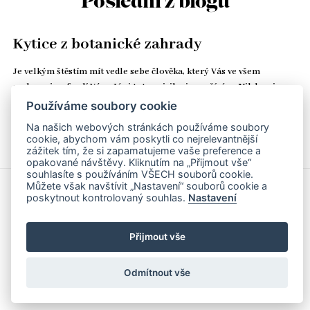
Poslední z blogu
Kytice z botanické zahrady
Je velkým štěstím mít vedle sebe člověka, který Vás ve všem
podporuje a fandí Vám. Já si toto privilegium užívám. Nikdy mi na
stole nechybí čerstvé květiny, oříšková čokoláda v šuplíku a kozí…
Používáme soubory cookie
Na našich webových stránkách používáme soubory
Číst celé
cookie, abychom vám poskytli co nejrelevantnější
zážitek tím, že si zapamatujeme vaše preference a
opakované návštěvy. Kliknutím na „Přijmout vše“
souhlasíte s používáním VŠECH souborů cookie.
Můžete však navštívit „Nastavení“ souborů cookie a
poskytnout kontrolovaný souhlas.
Nastavení
© Yveta Svobodová, IČ 06608914 | Stránky realizovalo studio
Matosoft
.
Přijmout vše
Obchodní podmínky
Podmínky zpracování osobních údajů
Odmítnout vše