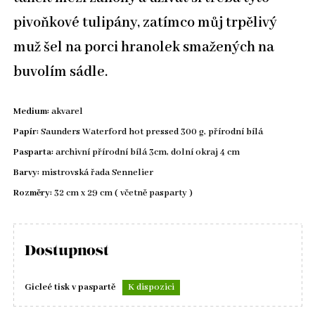
pivoňkové tulipány, zatímco můj trpělivý
muž šel na porci hranolek smažených na
buvolím sádle.
Medium:
akvarel
Papír:
Saunders Waterford hot pressed 300 g, přírodní bílá
Pasparta:
archivní přírodní bílá 3cm, dolní okraj 4 cm
Barvy:
mistrovská řada Sennelier
Rozměry:
32 cm x 29 cm ( včetně pasparty )
Dostupnost
Gicleé tisk v paspartě
K dispozici