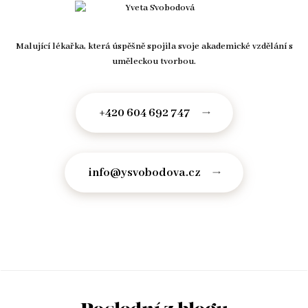
Malující lékařka, která úspěšně spojila svoje akademické vzdělání s
uměleckou tvorbou.
+420 604 692 747
info@ysvobodova.cz