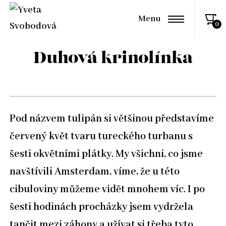
Menu
Duhová krinolínka
Pod názvem tulipán si většinou představíme
červený květ tvaru tureckého turbanu s
šesti okvětními plátky. My všichni, co jsme
navštívili Amsterdam, víme, že u této
cibuloviny můžeme vidět mnohem víc. I po
šesti hodinách procházky jsem vydržela
tančit mezi záhony a užívat si třeba tyto