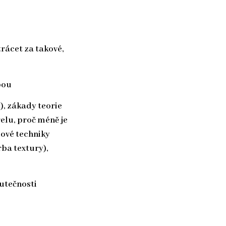
rácet za takové,
bou
), zákady teorie
elu, proč méně je
lové techniky
ba textury),
utečnosti