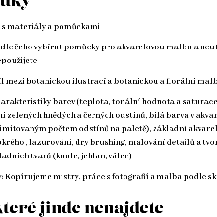
ýuky
 s materiály a pomůckami
odle čeho vybírat pomůcky pro akvarelovou malbu a neut
epoužijete
l mezi botanickou ilustrací a botanickou a florální mal
arakteristiky barev (teplota, tonální hodnota a saturace
í zelených hnědých a černých odstínů, bílá barva v akvar
 limitovaným počtem odstínů na paletě), základní akvare
rého , lazurování, dry brushing, malování detailů a tvor
ladních tvarů (koule, jehlan, válec)
:
Kopírujeme mistry, práce s fotografií a malba podle sk
teré jinde nenajdete