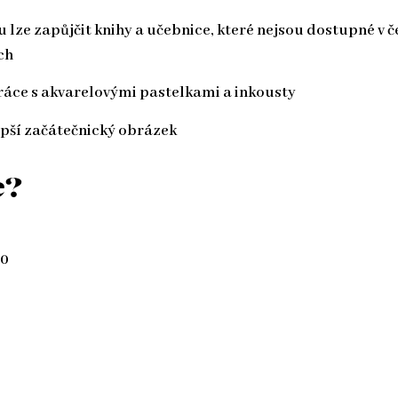
 lze zapůjčit knihy a učebnice, které nejsou dostupné v 
ch
ráce s akvarelovými pastelkami a inkousty
epší začátečnický obrázek
e?
10