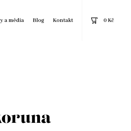
vy a média
Blog
Kontakt
0 Kč
koruna