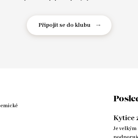
Posle
ademické
Kytice 
Je velkým 
podporuje 