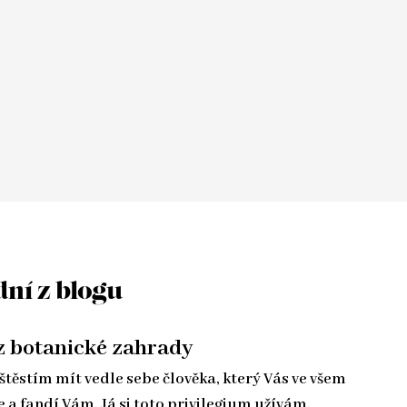
dní z blogu
z botanické zahrady
štěstím mít vedle sebe člověka, který Vás ve všem
a fandí Vám. Já si toto privilegium užívám.