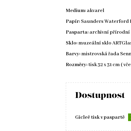
Medium:
akvarel
Papír:
Saunders Waterford HP
Pasparta:
archivní přírodní 
Sklo:
muzeální sklo ARTGla
Barvy:
mistrovská řada Senn
Rozměry:
tisk 32 x 31 cm ( vč
Dostupnost
Gicleé tisk v paspartě