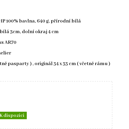
 100% bavlna, 640 g, přírodní bílá
bílá 3cm, dolní okraj 4 cm
ss AR70
elier
etně pasparty ) , originál 34 x 33 cm ( včetně rámu )
K dispozici