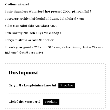
Medium:
akvarel
Papír:
Saunders Waterford hot pressed 300g, přírodní bílá
Pasparta:
archivní přírodní bílá 3cm, dolní okraj 4 cm
Sklo:
Muzeální sklo ARTGlass AR70
Rám:
kovový Nielsen bílý ( viz e-shop )
Barvy:
mistrovská řada Sennelier
Rozměry:
originál - 22,5 cm x 20,5 cm ( včetně rámu ), tisk – 22 cm x
19,5 cm ( včetně pasparty)
Dostupnost
Originál v kompletním rámování
Prodáno
Gicleé tisk v paspartě
Prodáno