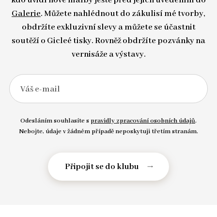
kdo uvidí nové malby ještě před jejich uvedením do
Galerie
. Můžete nahlédnout do zákulisí mé tvorby,
obdržíte exkluzivní slevy a můžete se účastnit
soutěží o Gicleé tisky. Rovněž obdržíte pozvánky na
vernisáže a výstavy.
Váš e-mail
Odesláním souhlasíte s
pravidly zpracování osobních údajů
.
Nebojte, údaje v žádném případě neposkytuji třetím stranám.