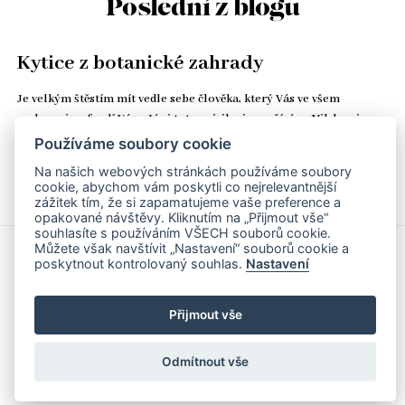
Poslední z blogu
Kytice z botanické zahrady
Je velkým štěstím mít vedle sebe člověka, který Vás ve všem
podporuje a fandí Vám. Já si toto privilegium užívám. Nikdy mi na
stole nechybí čerstvé květiny, oříšková čokoláda v šuplíku a kozí…
Používáme soubory cookie
Na našich webových stránkách používáme soubory
Číst celé
cookie, abychom vám poskytli co nejrelevantnější
zážitek tím, že si zapamatujeme vaše preference a
opakované návštěvy. Kliknutím na „Přijmout vše“
souhlasíte s používáním VŠECH souborů cookie.
Můžete však navštívit „Nastavení“ souborů cookie a
poskytnout kontrolovaný souhlas.
Nastavení
© Yveta Svobodová, IČ 06608914 | Stránky realizovalo studio
Matosoft
.
Přijmout vše
Obchodní podmínky
Podmínky zpracování osobních údajů
Odmítnout vše