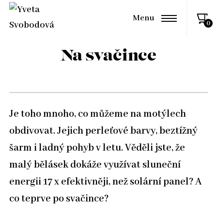
Menu
Na svačince
Je toho mnoho, co můžeme na motýlech
obdivovat. Jejich perleťové barvy, beztížný
šarm i ladný pohyb v letu. Věděli jste, že
malý bělásek dokáže využívat sluneční
energii 17 x efektivněji, než solární panel? A
co teprve po svačince?