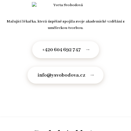
Malující lékařka, která úspěšně spojila svoje akademické vzdělání s
uměleckou tvorbou.
+420 604 692 747
info@ysvobodova.cz