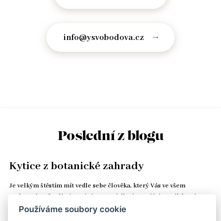
info@ysvobodova.cz
Poslední z blogu
Kytice z botanické zahrady
Je velkým štěstím mít vedle sebe člověka, který Vás ve všem
podporuje a fandí Vám. Já si toto privilegium užívám. Nikdy mi na
stole nechybí čerstvé květiny, oříšková čokoláda v šuplíku a kozí…
Používáme soubory cookie