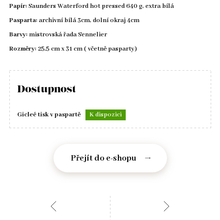
Papír:
Saunders Waterford hot pressed 640 g, extra bílá
Pasparta:
archivní bílá 3cm, dolní okraj 4cm
Barvy:
mistrovská řada Sennelier
Rozměry:
25,5 cm x 31 cm ( včetně pasparty)
Dostupnost
Gicleé tisk v paspartě
K dispozici
Přejít do e-shopu