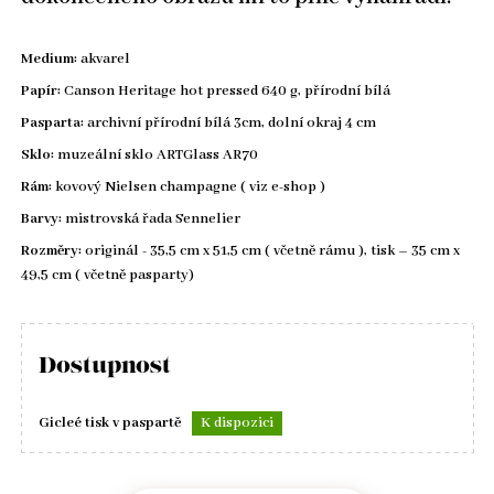
Medium:
akvarel
Papír:
Canson Heritage hot pressed 640 g, přírodní bílá
Pasparta:
archivní přírodní bílá 3cm, dolní okraj 4 cm
Sklo:
muzeální sklo ARTGlass AR70
Rám:
kovový Nielsen champagne ( viz e-shop )
Barvy:
mistrovská řada Sennelier
Rozměry:
originál - 35,5 cm x 51,5 cm ( včetně rámu ), tisk – 35 cm x
49,5 cm ( včetně pasparty)
Dostupnost
Gicleé tisk v paspartě
K dispozici