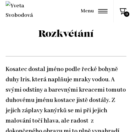
Menu
Rozkvétání
Kosatec dostal jméno podle řecké bohyně
duhy Iris, která naplňuje mraky vodou. A
svými odstíny a barevnými kreacemi tomuto
duhovému jménu kostace jistě dostály. Z
jejich záplavy kanýrků se mi při jejich
malování točí hlava, ale radost z
dokončeného obrazu mi to plně vynahradí.