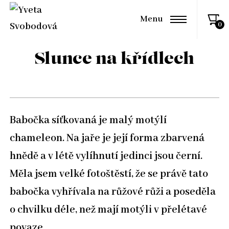
Menu
Slunce na křídlech
Babočka síťkovaná je malý motýlí
chameleon. Na jaře je její forma zbarvená
hnědě a v létě vylíhnutí jedinci jsou černí.
Měla jsem velké fotoštěstí, že se právě tato
babočka vyhřívala na růžové růži a poseděla
o chvilku déle, než mají motýli v přelétavé
povaze.