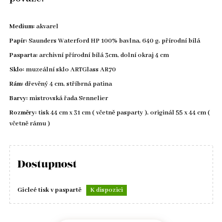
Medium:
akvarel
Papír:
Saunders Waterford HP 100% bavlna, 640 g, přírodní bílá
Pasparta:
archivní přírodní bílá 3cm, dolní okraj 4 cm
Sklo:
muzeální sklo ARTGlass AR70
Rám:
dřevěný 4 cm, stříbrná patina
Barvy:
mistrovská řada Sennelier
Rozměry:
tisk 44 cm x 31 cm ( včetně pasparty ), originál 55 x 44 cm (
včetně rámu )
Dostupnost
Gicleé tisk v paspartě
K dispozici