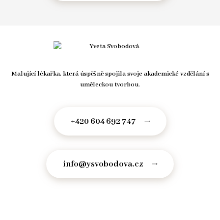
Malující lékařka, která úspěšně spojila svoje akademické vzdělání s
uměleckou tvorbou.
+420 604 692 747
info@ysvobodova.cz