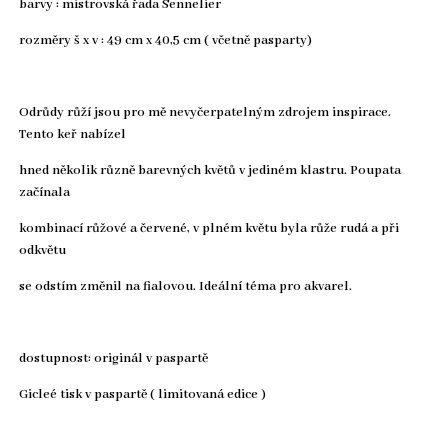
barvy : mistrovská řada Sennelier
rozměry š x v : 49 cm x 40,5 cm ( včetně pasparty)
Odrůdy růží jsou pro mě nevyčerpatelným zdrojem inspirace.
Tento keř nabízel
hned několik různě barevných květů v jediném klastru. Poupata
začínala
kombinací růžové a červené, v plném květu byla růže rudá a při
odkvětu
se odstím změnil na fialovou. Ideální téma pro akvarel.
dostupnost: originál v paspartě
Gicleé tisk v paspartě ( limitovaná edice )