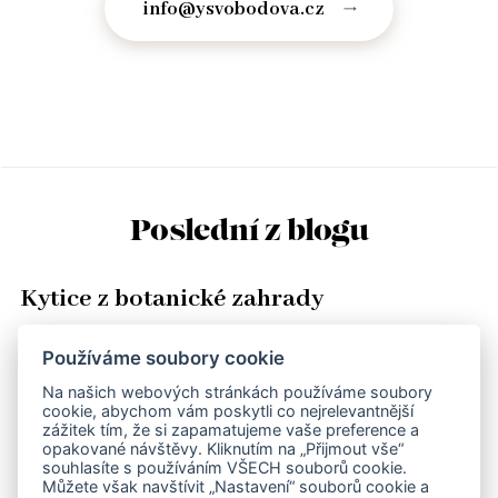
info@ysvobodova.cz
Poslední z blogu
Kytice z botanické zahrady
Je velkým štěstím mít vedle sebe člověka, který Vás ve všem
Používáme soubory cookie
podporuje a fandí Vám. Já si toto privilegium užívám. Nikdy mi na
Na našich webových stránkách používáme soubory
stole nechybí čerstvé květiny, oříšková čokoláda v šuplíku a kozí…
cookie, abychom vám poskytli co nejrelevantnější
zážitek tím, že si zapamatujeme vaše preference a
Číst celé
opakované návštěvy. Kliknutím na „Přijmout vše“
souhlasíte s používáním VŠECH souborů cookie.
Můžete však navštívit „Nastavení“ souborů cookie a