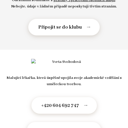
Odesláním souhlasíte s
pravidly zpracování osobních údajů
.
Nebojte, údaje v žádném případě neposkytuji třetím stranám.
Malující lékařka, která úspěšně spojila svoje akademické vzdělání s
uměleckou tvorbou.
+420 604 692 747