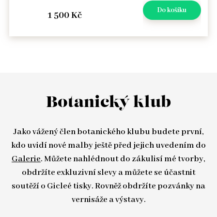
1 500 Kč
Botanický klub
Jako vážený člen botanického klubu budete první,
kdo uvidí nové malby ještě před jejich uvedením do
Galerie
. Můžete nahlédnout do zákulisí mé tvorby,
obdržíte exkluzivní slevy a můžete se účastnit
soutěží o Gicleé tisky. Rovněž obdržíte pozvánky na
vernisáže a výstavy.