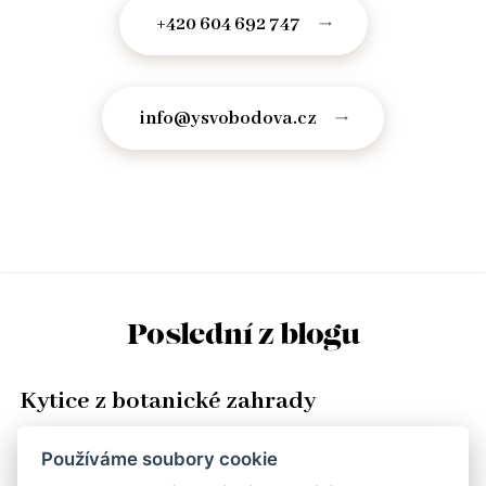
+420 604 692 747
info@ysvobodova.cz
Poslední z blogu
Kytice z botanické zahrady
Je velkým štěstím mít vedle sebe člověka, který Vás ve všem
Používáme soubory cookie
podporuje a fandí Vám. Já si toto privilegium užívám. Nikdy mi na