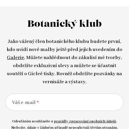
Botanický klub
Jako vážený člen botanického klubu budete první,
kdo uvidí nové malby ještě před jejich uvedením do
Galerie
. Můžete nahlédnout do zákulisí mé tvorby,
obdržíte exkluzivní slevy a můžete se účastnit
soutěží o Gicleé tisky. Rovněž obdržíte pozvánky na
vernisáže a výstavy.
Váš e-mail
Odesláním souhlasíte s
pravidly zpracování osobních údajů
.
Nebojte, údaje v žádném případě neposkytuji třetím stranám.