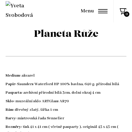
Menu
Planeta Růže
Medium:
akvarel
Papír:
Saunders Waterford HP 100% bavlna, 640 g, přírodní bílá
Pasparta:
archivní přírodní bílá 3cm, dolní okraj 4 cm
Sklo:
muzeální sklo ARTGlass AR70
Rám:
dřevěný zlatý, šířka 1 cm
Barvy:
mistrovská řada Sennelier
Rozměry:
tisk 41 x 41 cm ( včetně pasparty ), originál 43 x 43 cm (