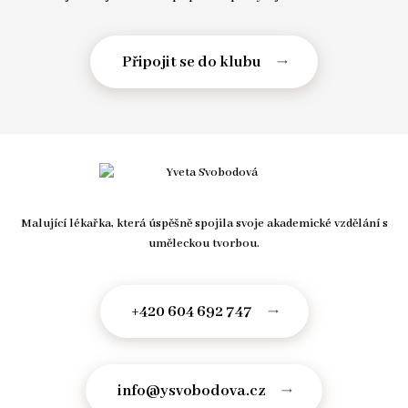
Malující lékařka, která úspěšně spojila svoje akademické vzdělání s
uměleckou tvorbou.
+420 604 692 747
info@ysvobodova.cz