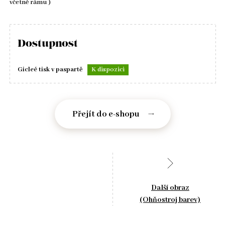
včetně rámu )
Dostupnost
Gicleé tisk v paspartě
K dispozici
Přejít do e-shopu
Další obraz
(Ohňostroj barev)